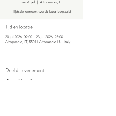
ma 20 jul
  |  
Altopascio, IT
Tijdstip concert wordt later bepaald
Tijd en locatie
20 jul 2026, 09:00 – 23 jul 2026, 23:00
Altopascio, IT, 55011 Altopascio LU, Italy
Deel dit evenement
©
2016-2026
Pianoduo Symbiosis
Foto's door Senne Van Loock & Paul
Elst