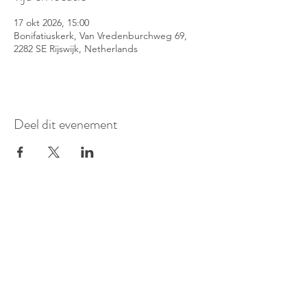
17 okt 2026, 15:00
Bonifatiuskerk, Van Vredenburchweg 69,
2282 SE Rijswijk, Netherlands
Deel dit evenement
©
2016-2026
Pianoduo Symbiosis
Foto's door Senne Van Loock & Paul
Elst
Video van Paul Elst