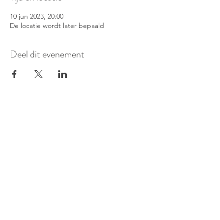
10 jun 2023, 20:00
De locatie wordt later bepaald
Deel dit evenement
©
2016-2026
Pianoduo Symbiosis
Foto's door Senne Van Loock & Paul
Elst
Video van Paul Elst