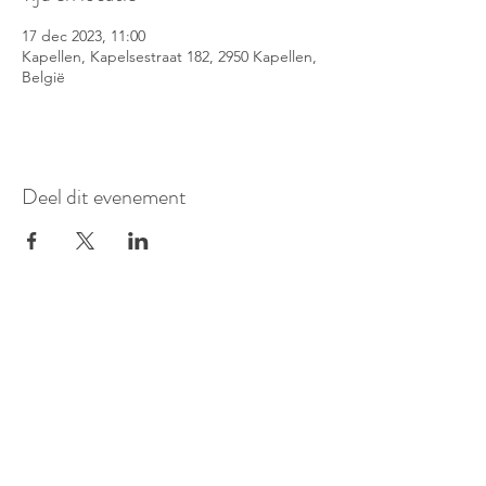
17 dec 2023, 11:00
Kapellen, Kapelsestraat 182, 2950 Kapellen,
België
Deel dit evenement
©
2016-2026
Pianoduo Symbiosis
Foto's door Senne Van Loock & Paul
Elst
Video van Paul Elst