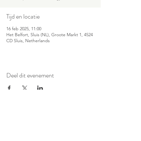
Tijd en locatie
16 feb 2025, 11:00
Het Belfort, Sluis (NL), Groote Markt 1, 4524
CD Sluis, Netherlands
Deel dit evenement
©
2016-2026
Pianoduo Symbiosis
Foto's door Senne Van Loock & Paul
Elst
Video van Paul Elst