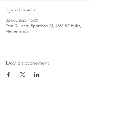
Tijd en locatie
02 nov 2025, 15:00
Den Dullaert, Sportlaan 24, 4561 KZ Hulst,
Netherlands
Deel dit evenement
©
2016-2026
Pianoduo Symbiosis
Foto's door Senne Van Loock & Paul
Elst
Video van Paul Elst